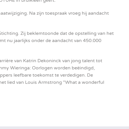
FUTURE in bruikleen geeft.
atwijziging. Na zijn toespraak vroeg hij aandacht
Stichting. Zij beklemtoonde dat de opstelling van het
mt nu jaarlijks onder de aandacht van 450.000
carrière van Katrin Dekoninck van jong talent tot
Tommy Wieringa: Oorlogen worden beëindigd,
nippers leefbare toekomst te verdedigen. De
t lied van Louis Armstrong "What a wonderful