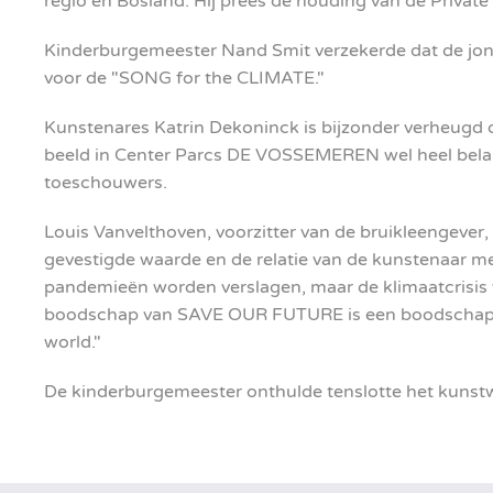
regio en Bosland. Hij prees de houding van de Private
Kinderburgemeester Nand Smit verzekerde dat de jonge
voor de "SONG for the CLIMATE."
Kunstenares Katrin Dekoninck is bijzonder verheugd da
beeld in Center Parcs DE VOSSEMEREN wel heel belang
toeschouwers.
Louis Vanvelthoven, voorzitter van de bruikleengever, d
gevestigde waarde en de relatie van de kunstenaar m
pandemieën worden verslagen, maar de klimaatcrisis ve
boodschap van SAVE OUR FUTURE is een boodschap va
world."
De kinderburgemeester onthulde tenslotte het kunst