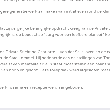
 Stichting Charlotte van der Seijs die het beeld SAVE OUR 
re generatie werk zal maken van initiatieven rond de klima
t zij dergelijke belangrijke opdracht kreeg van de Private 
rijk is: de boodschap "zorg voor een leefbare planeet" ko
e Private Stichting Charlotte J. Van der Seijs, overliep de 
et de Stad Lommel. Hij herinnerde aan de stellingen van 
reist een mentaliteit die in staat moet stellen een paar s
n hoop en geloof. Deze toespraak werd afgesloten met he
werk, waarna een receptie werd aangeboden.